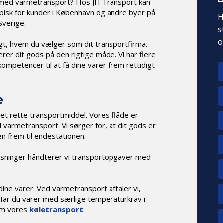
e med varmetransport? Hos JH Transport kan
ypisk for kunder i København og andre byer på
H
Sverige.
s
o
igt, hvem du vælger som dit transportfirma.
erer dit gods på den rigtige måde. Vi har flere
ompetencer til at få dine varer frem rettidigt
e
et rette transportmiddel. Vores flåde er
 varmetransport. Vi sørger for, at dit gods er
en frem til endestationen.
øsninger håndterer vi transportopgaver med
dine varer. Ved varmetransport aftaler vi,
Har du varer med særlige temperaturkrav i
om vores
køletransport
.