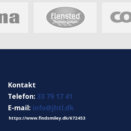
Kontakt​
​Telefon:
33 79 17 41
E-mail:
info@jhtl.dk
https://www.findsmiley.dk/672453