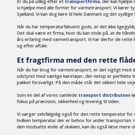
Er du på udkig efter et
transportfirma
, der kan hjælp
vi hjælpe med alle former for varmetransport. Vi kører t
Sjælland. Vi kan dog køre til hele Danmark og det sydlige 
Når du har temperaturfølsomt gods, er det ikke ligegyld
Det skal være et firma, hvor du kan stole på, at de håndt
års erfaring med varmetransport. Vi har derfor de rette k
og efter aftale.
Et fragtfirma med den rette flåd
Når du har brug for varmetransport, er det vigtigt med d
udstyret med særlige køretøjer, der netop er perfekte til
pakket forsvarligt. På den måde står det sikkert hele vej
Som en del af vores samlede
transport distribution
-l
fokus på præcision, sikkerhed og levering til tiden.
Vi sørger selvfølgelig også for den rette temperatur for 
hvilken temperatur der er behov for under transporten. 
den modsatte ende af skalaen, kan du også læse mere 