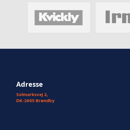
Adresse
Solmarksvej 2,
DK-2605 Brøndby