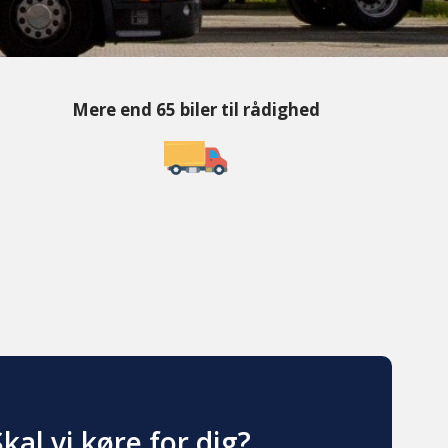
Mere end 65 biler til rådighed​
Skal vi køre for dig?