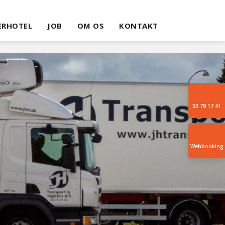
ERHOTEL
JOB
OM OS
KONTAKT
33 79 17 41
Webbooking